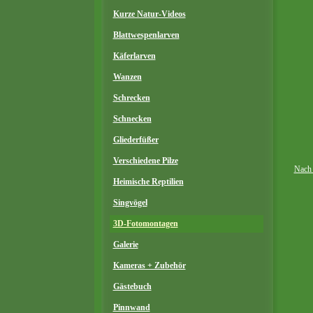
Kurze Natur-Videos
Blattwespenlarven
Käferlarven
Wanzen
Schrecken
Schnecken
Gliederfüßer
Verschiedene Pilze
Nach
Heimische Reptilien
Singvögel
3D-Fotomontagen
Galerie
Kameras + Zubehör
Gästebuch
Pinnwand