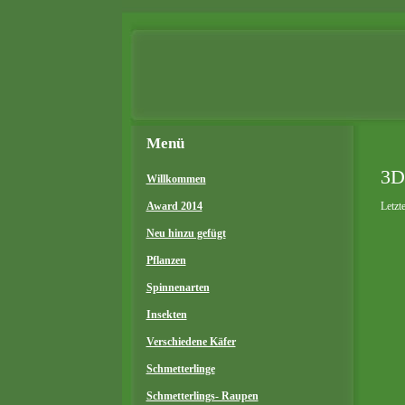
Menü
3D
Willkommen
Award 2014
Letzt
Neu hinzu gefügt
Pflanzen
Spinnenarten
Insekten
Verschiedene Käfer
Schmetterlinge
Schmetterlings- Raupen