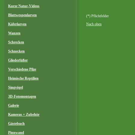
Kurze Natur-Videos
Blattwespenlarven
(*) Pflichtfelder
Nach oben
Käferlarven
Wanzen
Schrecken
Schnecken
Gliederfüßer
Verschiedene Pilze
Heimische Reptilien
Singvögel
3D-Fotomontagen
Galerie
Kameras + Zubehör
Gästebuch
Pinnwand