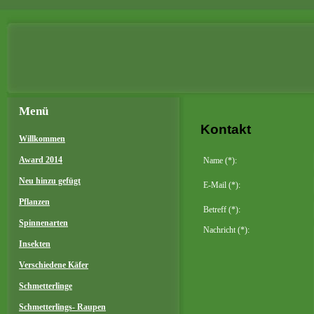
Menü
Kontakt
Willkommen
Award 2014
Name (*):
Neu hinzu gefügt
E-Mail (*):
Pflanzen
Betreff (*):
Spinnenarten
Nachricht (*):
Insekten
Verschiedene Käfer
Schmetterlinge
Schmetterlings- Raupen