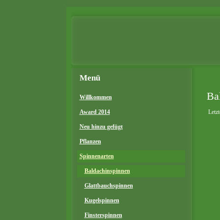
Menü
Ba
Willkommen
Award 2014
Letzt
Neu hinzu gefügt
Pflanzen
Spinnenarten
Baldachinspinnen
Glattbauchspinnen
Kugelspinnen
Finsterspinnen