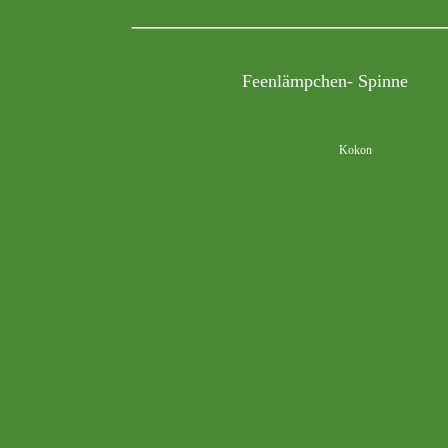
___________________
Feenlämpchen- Spinne
Kokon