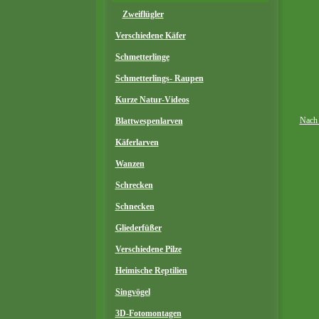
Zweiflügler
Verschiedene Käfer
Schmetterlinge
Schmetterlings- Raupen
Kurze Natur-Videos
Nach
Blattwespenlarven
Käferlarven
Wanzen
Schrecken
Schnecken
Gliederfüßer
Verschiedene Pilze
Heimische Reptilien
Singvögel
3D-Fotomontagen