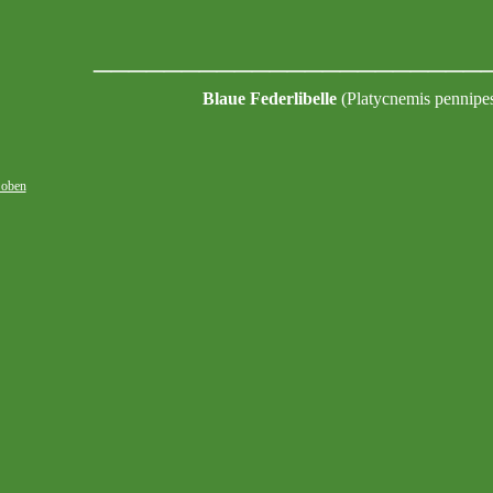
______________________
Blaue Federlibelle
(Platycnemis pennip
 oben