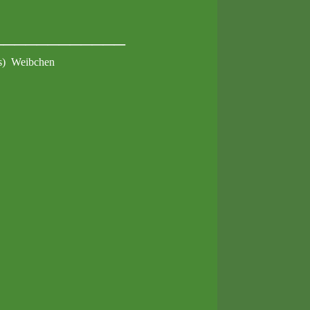
____________
es) Weibchen