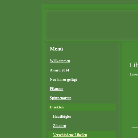
Menü
Willkommen
Lib
Award 2014
Letzt
Neu hinzu gefügt
Pflanzen
Spinnenarten
Insekten
Hautflügler
_
Zikaden
Verschiedene Libellen