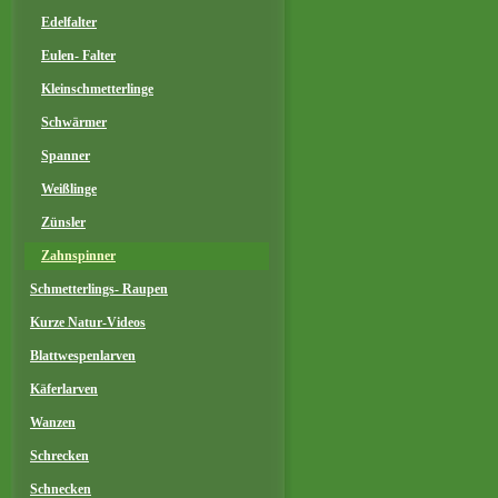
Edelfalter
Eulen- Falter
Kleinschmetterlinge
Schwärmer
Spanner
Weißlinge
Zünsler
Zahnspinner
Schmetterlings- Raupen
Kurze Natur-Videos
Blattwespenlarven
Käferlarven
Wanzen
Schrecken
Schnecken