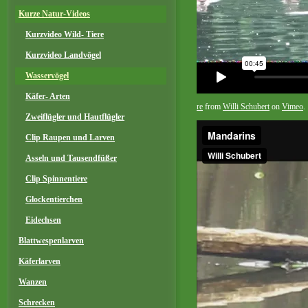
Kurze Natur-Videos
Kurzvideo Wild- Tiere
Kurzvideo Landvögel
Wasservögel
Käfer- Arten
re
from
Willi Schubert
on
Vimeo
.
Zweiflügler und Hautflügler
Clip Raupen und Larven
Asseln und Tausendfüßer
Clip Spinnentiere
Glockentierchen
Eidechsen
Blattwespenlarven
Käferlarven
Wanzen
Schrecken