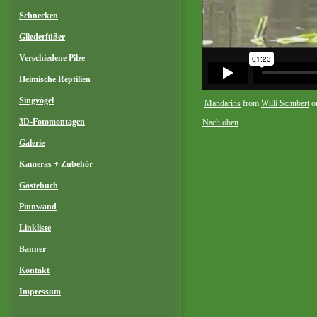
Schnecken
Gliederfüßer
Verschiedene Pilze
Heimische Reptilien
Singvögel
Mandarins
from
Willi Schubert
o
3D-Fotomontagen
Nach oben
Galerie
Kameras + Zubehör
Gästebuch
Pinnwand
Linkliste
Banner
Kontakt
Impressum