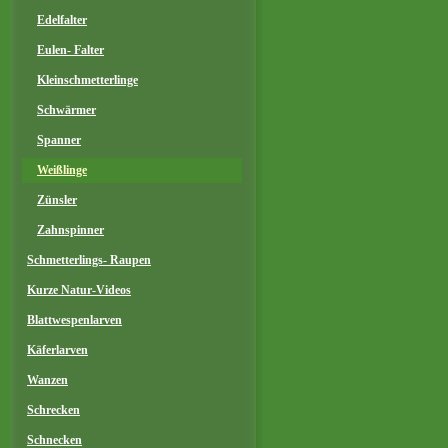
Edelfalter
Eulen- Falter
Kleinschmetterlinge
Schwärmer
Spanner
Weißlinge
Zünsler
Zahnspinner
Schmetterlings- Raupen
Kurze Natur-Videos
Blattwespenlarven
Käferlarven
Wanzen
Schrecken
Schnecken