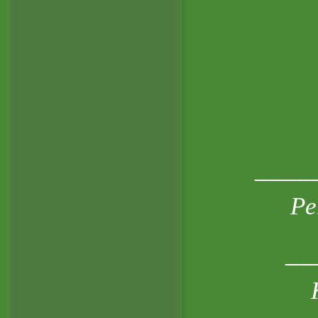
____
Pe
__