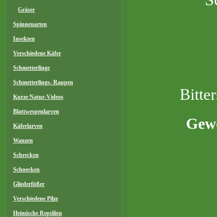
Gräser
Spinnenarten
Insekten
Verschiedene Käfer
Schmetterlinge
Schmetterlings- Raupen
Bitte
Kurze Natur-Videos
Blattwespenlarven
Gewö
Käferlarven
Wanzen
Schrecken
Schnecken
Gliederfüßer
Verschiedene Pilze
Heimische Reptilien