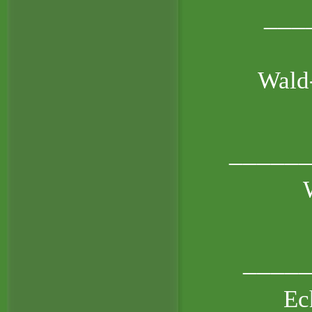
___
Wald
_____
____
Ec