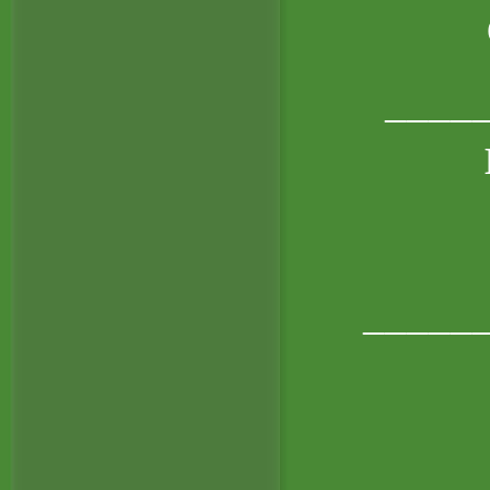
____
_____