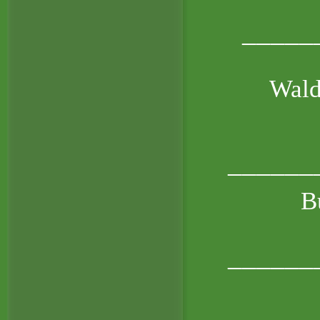
_____
Wald
______
B
______