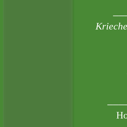
__
Kriech
___
Ho