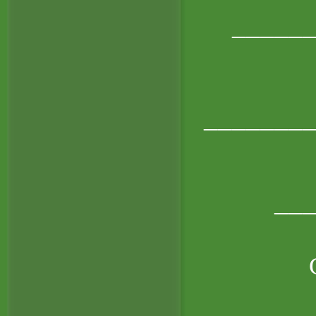
_____
_______
__