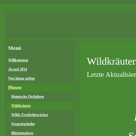
Menü
Wildkräuter
Willkommen
Award 2014
Letzte Aktualisi
Neu hinzu gefügt
Pflanzen
Heimische Orchideen
Wildkräuter
Wilde Zwiebelgewächse
Strauchgehölze
S
Blütenmakros