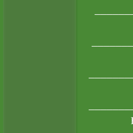
______
______
_______
_______