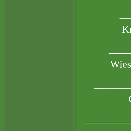
_
K
___
Wies
______
_______