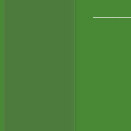
______