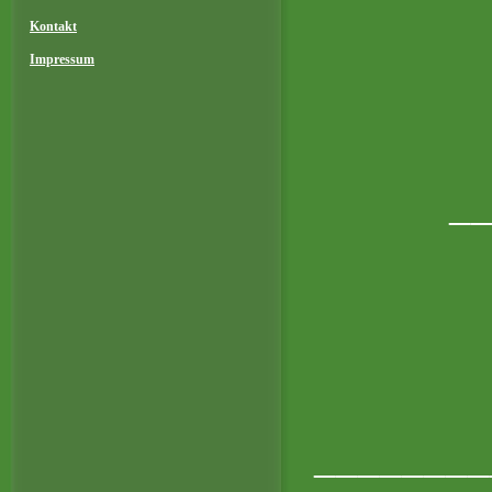
Kontakt
Impressum
_
________