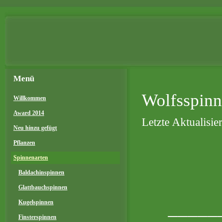
Menü
Wolfsspin
Willkommen
Award 2014
Letzte Aktualisi
Neu hinzu gefügt
Pflanzen
Spinnenarten
Baldachinspinnen
Glattbauchspinnen
_____
Kugelspinnen
Finsterspinnen