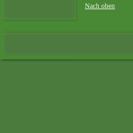
Nach oben